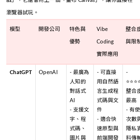
戲」，它還會附上一個「畫布 Canvas」，讓你直接在
瀏覽器試玩。
模型
開發公司
特色與
Vibe
整合
優勢
Coding
與限
實際應用
ChatGPT
OpenAI
- 最廣為
- 可直接
-
人知的
用自然語
⭐⭐⭐
對話式
言生成程
整合
AI
式碼與文
最高
- 支援文
件
- 有
字、程
- 適合快
次數
式碼、
速原型與
隱私
圖片與
前端開發
料傳