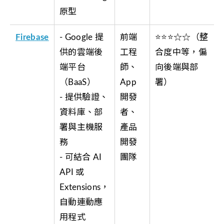
原型
Firebase
- Google 提
前端
⭐⭐⭐☆☆（整
供的雲端後
工程
合度中等，偏
端平台
師、
向後端與部
（BaaS）
App
署）
- 提供驗證、
開發
資料庫、部
者、
署與主機服
產品
務
開發
- 可結合 AI
團隊
API 或
Extensions，
自動連動應
用程式