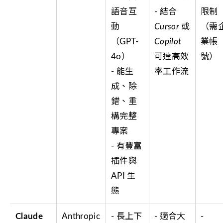
語音互
- 結合
限制
動
Cursor
或
（需
（GPT-
Copilot
業帳
4o）
可達高效
號）
- 能生
率工作流
成、除
錯、重
構完整
專案
- 有豐富
插件與
API 生
態
Claude
Anthropic
- 長上下
- 適合大
-