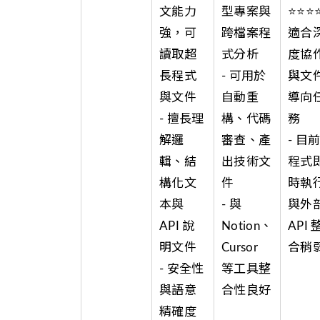
文能力
型專案與
⭐⭐⭐
強，可
跨檔案程
適合
讀取超
式分析
度協
長程式
- 可用於
與文
與文件
自動重
導向
- 擅長理
構、代碼
務
解邏
審查、產
- 目
輯、結
出技術文
程式
構化文
件
時執
本與
- 與
與外
API 說
Notion、
API 
明文件
Cursor
合稍
- 安全性
等工具整
與語意
合性良好
精確度