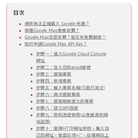
目次
網頁無法正確載入 Google 地圖？
哪種Google Map會被收費？
Google Map怎麼收費？是否有免費額度？
如何申請Google Map API Key？
步驟一：進入Google Cloud Console
網址
步驟二：登入您的gmail帳號
步驟三：選取專案
步驟四：新增專案
步驟五：輸入專案名稱(只能打英文)
步驟六：再次選取專案
步驟七：選取剛剛建立的專案
步驟八：建立API憑證
步驟九：限制憑證使用(以免被其他網
站盜用)
步驟十：選擇HTTP網址參照，輸入自
己的網址，後面記得+/*，這樣網站上