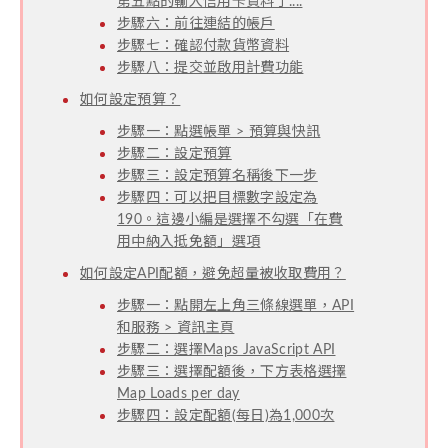
第五點的輸入信用卡資料了....
步驟六：前往連結的帳戶
步驟七：確認付款貨幣資料
步驟八：提交並啟用計費功能
如何設定預算？
步驟一：點選帳單 > 預算與快訊
步驟二：設定預算
步驟三：設定預算名稱後下一步
步驟四：可以把目標數字設定為
190。這邊小編是選擇不勾選「在費
用中納入抵免額」選項
如何設定API配額，避免超量被收取費用？
步驟一：點開左上角三條線選單，API
和服務 > 資訊主頁
步驟二：選擇Maps JavaScript API
步驟三：選擇配額後，下方表格選擇
Map Loads per day
步驟四：設定配額(每日)為1,000次