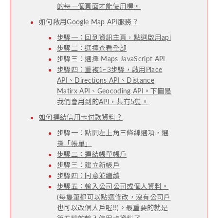
的每一個頁面才能使用喔。
如何啟用Google Map API服務？
步驟一：回到資訊主頁，點選啟用api
步驟二：選擇查看全部
步驟三：選擇 Maps JavaScript API
步驟四：重複1~3步驟，啟用Place
API、Directions API、Distance
Matirx API、Geocoding API。下圖是
我們會用到的API，共有5隻。
如何連結信用卡付款資料？
步驟一：點開左上角三條線選項，選
擇「帳單」
步驟二：連結帳單帳戶
步驟三：建立新帳戶
步驟四：同意並繼續
步驟五：輸入公司公司或個人資料。
(每隻筆都可以點選修改，沒有公司戶
也可以改個人戶喔!!)。最重要的就是