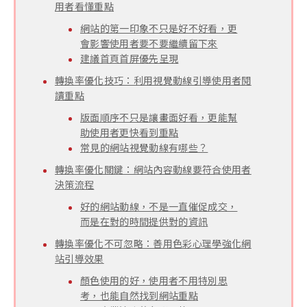
用者看懂重點
網站的第一印象不只是好不好看，更
會影響使用者要不要繼續留下來
建議首頁首屏優先呈現
轉換率優化技巧：利用視覺動線引導使用者閱
讀重點
版面順序不只是讓畫面好看，更能幫
助使用者更快看到重點
常見的網站視覺動線有哪些？
轉換率優化關鍵：網站內容動線要符合使用者
決策流程
好的網站動線，不是一直催促成交，
而是在對的時間提供對的資訊
轉換率優化不可忽略：善用色彩心理學強化網
站引導效果
顏色使用的好，使用者不用特別思
考，也能自然找到網站重點