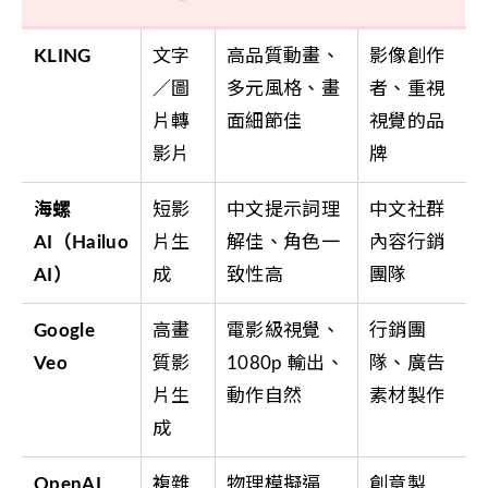
KLING
文字
高品質動畫、
影像創作
／圖
多元風格、畫
者、重視
片轉
面細節佳
視覺的品
影片
牌
海螺
短影
中文提示詞理
中文社群
AI（Hailuo
片生
解佳、角色一
內容行銷
AI）
成
致性高
團隊
Google
高畫
電影級視覺、
行銷團
Veo
質影
1080p 輸出、
隊、廣告
片生
動作自然
素材製作
成
OpenAI
複雜
物理模擬逼
創意製