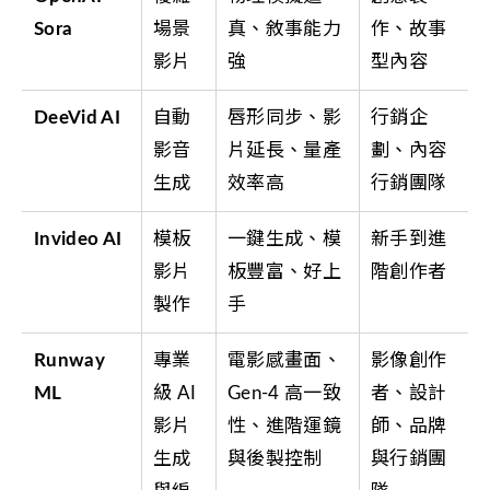
Sora
場景
真、敘事能力
作、故事
影片
強
型內容
DeeVid AI
自動
唇形同步、影
行銷企
影音
片延長、量產
劃、內容
生成
效率高
行銷團隊
Invideo AI
模板
一鍵生成、模
新手到進
影片
板豐富、好上
階創作者
製作
手
Runway
專業
電影感畫面、
影像創作
ML
級 AI
Gen-4 高一致
者、設計
影片
性、進階運鏡
師、品牌
生成
與後製控制
與行銷團