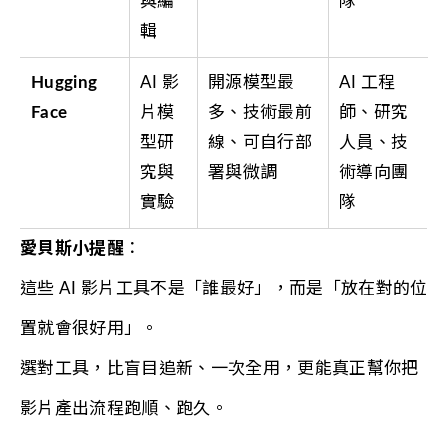
與編
隊
輯
Hugging
AI 影
開源模型最
AI 工程
Face
片模
多、技術最前
師、研究
型研
線、可自行部
人員、技
究與
署與微調
術導向團
實驗
隊
愛貝斯小提醒
：
這些 AI 影片工具不是「誰最好」，而是「放在對的位
置就會很好用」。
選對工具，比盲目追新、一次全用，更能真正幫你把
影片產出流程跑順、跑久。