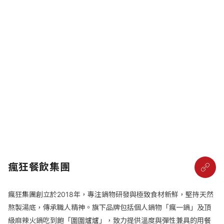
瘋狂餐飲集團
瘋狂集團創立於2018年，專注鍋物研發與極致食材新鮮，堅持天然
熬製湯底，傳承職人精神。旗下品牌包括個人鍋物「瘋一鍋」及頂
級麻辣火鍋吃到飽「圍圍爐爐」，致力提供溫度與彈性兼具的用餐