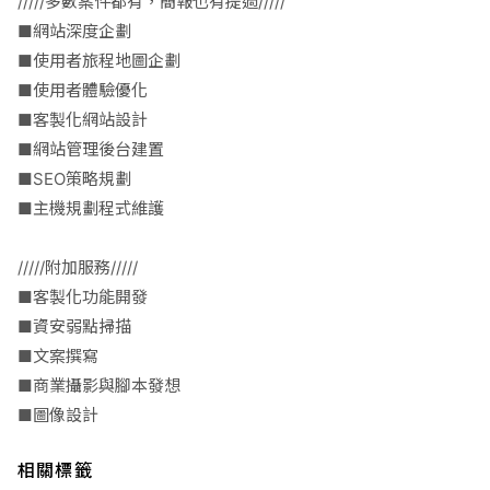
/////多數案件都有，簡報也有提過/////
■網站深度企劃
■使用者旅程地圖企劃
■使用者體驗優化
■客製化網站設計
■網站管理後台建置
■SEO策略規劃
■主機規劃程式維護
/////附加服務/////
■客製化功能開發
■資安弱點掃描
■文案撰寫
■商業攝影與腳本發想
■圖像設計
相關標籤