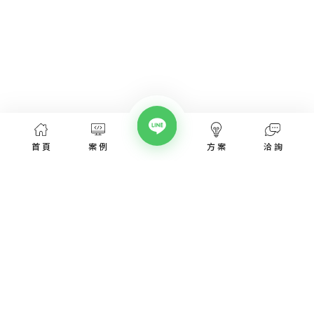
首頁
案例
方案
洽詢
網頁設計服務
網頁設計案例
優惠方案
愛貝斯網頁設計公司，提供台北、台中、台南、高雄等全省專業
SEO經營指南
網站設計服務，協助各類產業建置網站。