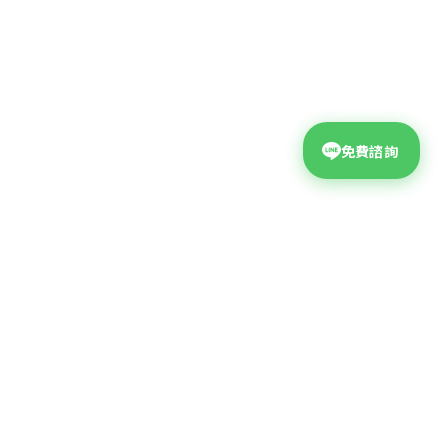
免費諮詢
台中網頁設計公司
公司地址
台中市西屯區大墩二十街99號4F
04-2310-9678
?
聯絡電話