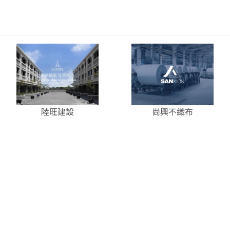
陸旺建設
尚興不織布