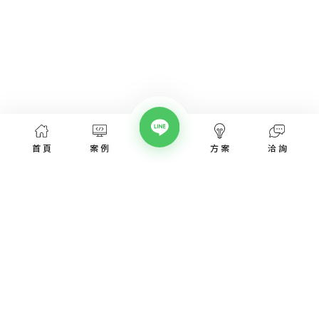
首頁
案例
方案
洽詢
網頁設計服務
網頁設計案例
優惠方案
愛貝斯網頁設計公司，提供台北、台中、台南、高雄等全省專業
SEO經營指南
網站設計服務，協助各類產業建置網站。