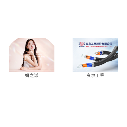
妍之漾
良泉工業