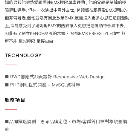
姆的男孩他很熱愛跟嚮往BMX極限單車運動 , 他的父親是業餘的極
限運動選手, 但在一次演出中意外去世, 這讓嚮往跟喜愛BMX運動的
他非常難過,但他並沒有因此放棄BMX,反而投入更多心思在這個運動
上,深刻感受到了湯姆對BMX的熱愛讓人更想把這份精神永續下去,
因此有了創立KENCH品牌的念頭， 發揚BMX FREESTYLE精神 無
所不能 飛越極限 掌握自由
TECHNOLOGY
■ RWD響應式網頁設計 Responsive Web Design
■ PHP網站程式開發 + MySQL資料庫
服務項目
■品牌策略規劃：思考品牌定位、市場/客群等目標對象規劃網
站