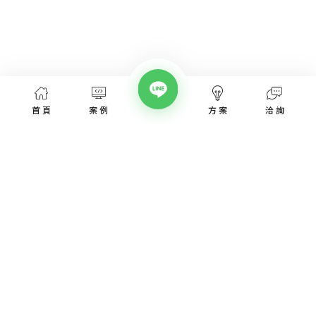
首頁
案例
方案
洽詢
網頁設計服務
網頁設計案例
優惠方案
愛貝斯網頁設計公司，提供台北、台中、台南、高雄等全省專業
SEO經營指南
網站設計服務，協助各類產業建置網站。
高顏值視覺設計、專業的團隊從網站洽詢、規劃、視覺設計、後
網站知識專欄
台程式、網址、主機管理、SEO優化、網站資安，愛貝斯都能幫