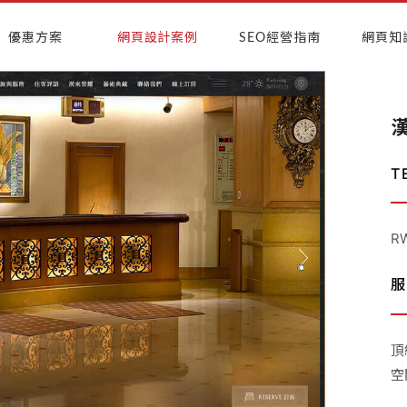
優惠方案
網頁設計案例
SEO經營指南
網頁知
T
R
服
頂
空