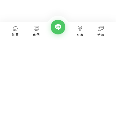
首頁
案例
方案
洽詢
網頁設計服務
網頁設計案例
優惠方案
愛貝斯網頁設計公司，提供台北、台中、台南、高雄等全省專業
SEO經營指南
網站設計服務，協助各類產業建置網站。
高顏值視覺設計、專業的團隊從網站洽詢、規劃、視覺設計、後
網站知識專欄
台程式、網址、主機管理、SEO優化、網站資安，愛貝斯都能幫
您搞定!
認識我們