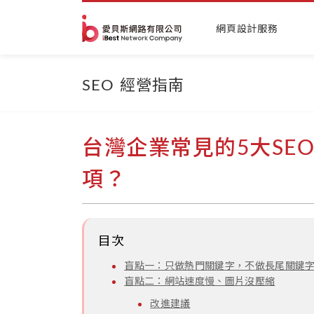
網頁設計服務
SEO 經營指南
台灣企業常見的5大SE
項？
目次
盲點一：只做熱門關鍵字，不做長尾關鍵
盲點二：網站速度慢、圖片沒壓縮
改進建議