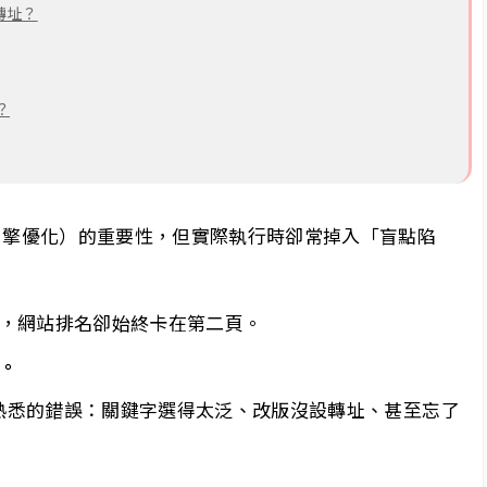
轉址？
？
尋引擎優化）的重要性，但實際執行時卻常掉入「盲點陷
，網站排名卻始終卡在第二頁。
。
些熟悉的錯誤：關鍵字選得太泛、改版沒設轉址、甚至忘了