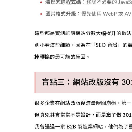
清理冗餘程式碼
：移除不必要的 JavaSc
圖片格式升級
：優先使用 WebP 或 AVI
這些都是實測能讓網站分數大幅提升的做法
別小看這些細節，因為在「SEO 台灣」
掉轉換
的最可能的原因。
盲點三：網站改版沒有 30
很多企業在網站改版後流量瞬間崩盤，第一
但真兇其實常常不是設計，而是
忘了做 301
我曾遇過一家 B2B 製造業網站，他們為