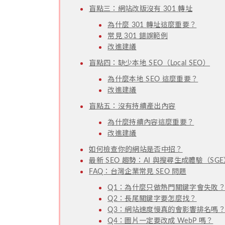
盲點三：網站改版沒有 301 轉址
為什麼 301 轉址這麼重要？
常見 301 錯誤範例
改進建議
盲點四：缺少本地 SEO（Local SEO）
為什麼本地 SEO 這麼重要？
改進建議
盲點五：沒有持續產出內容
為什麼持續內容這麼重要？
改進建議
如何檢查你的網站是否中招？
最新 SEO 趨勢：AI 與搜尋生成體驗（SG
FAQ：台灣企業常見 SEO 問題
Q1：為什麼只做熱門關鍵字會失敗
Q2：長尾關鍵字要怎麼找？
Q3：網站速度慢真的會影響排名嗎
Q4：圖片一定要改成 WebP 嗎？