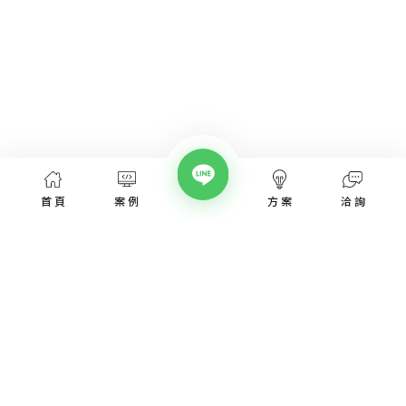
首頁
案例
方案
洽詢
網頁設計服務
網頁設計案例
優惠方案
愛貝斯網頁設計公司，提供台北、台中、台南、高雄等全省專業
SEO經營指南
網站設計服務，協助各類產業建置網站。