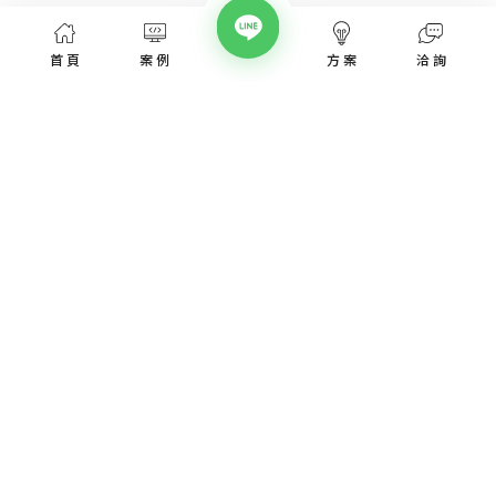
首頁
案例
方案
洽詢
網頁設計服務
網頁設計案例
優惠方案
愛貝斯網頁設計公司，提供台北、台中、台南、高雄等全省專業
SEO經營指南
網站設計服務，協助各類產業建置網站。
高顏值視覺設計、專業的團隊從網站洽詢、規劃、視覺設計、後
網站知識專欄
台程式、網址、主機管理、SEO優化、網站資安，愛貝斯都能幫
您搞定!
認識我們
取得報價
網頁設計服務
網頁設計焦點課題