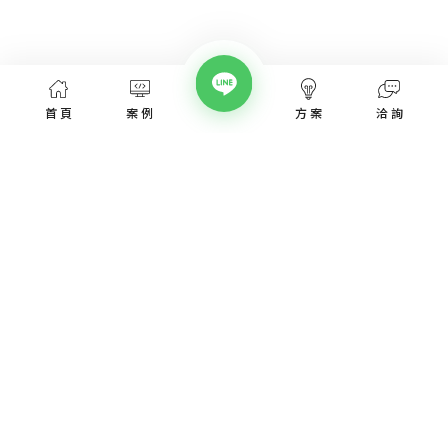
首頁
案例
方案
洽詢
網頁設計服務
網頁設計案例
優惠方案
愛貝斯網頁設計公司，提供台北、台中、台南、高雄等全省專業
SEO經營指南
網站設計服務，協助各類產業建置網站。
高顏值視覺設計、專業的團隊從網站洽詢、規劃、視覺設計、後
網站知識專欄
台程式、網址、主機管理、SEO優化、網站資安，愛貝斯都能幫
您搞定!
認識我們