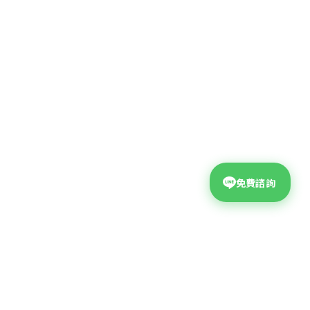
免費諮詢
台中網頁設計公司
公司地址
台中市西屯區大墩二十街99號4F