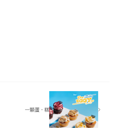
一顆蛋．糕