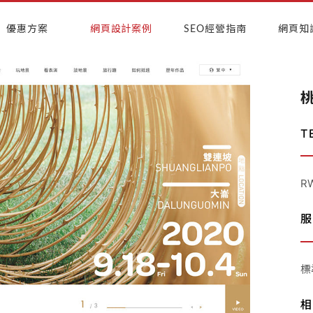
優惠方案
網頁設計案例
SEO經營指南
網頁知
T
R
服
標
相