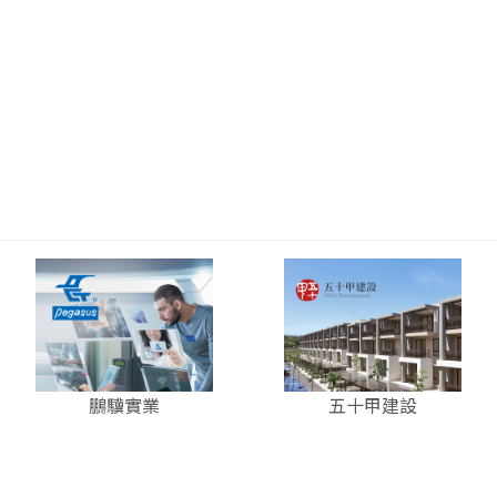
鵬驥實業
五十甲建設