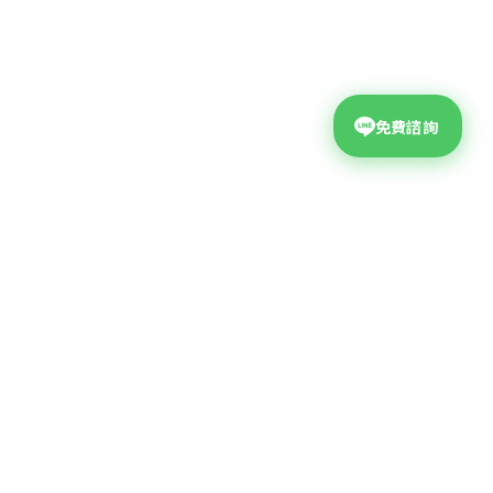
免費諮詢
台中網頁設計公司
公司地址
台中市西屯區大墩二十街99號4F
04-2310-9678
?
聯絡電話
客服諮詢信箱