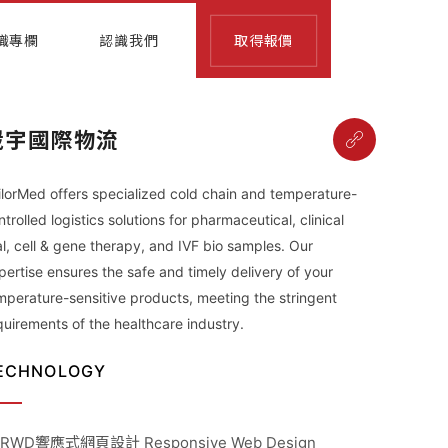
識專欄
認識我們
取得報價
崴宇國際物流
ilorMed offers specialized cold chain and temperature-
ntrolled logistics solutions for pharmaceutical, clinical
ial, cell & gene therapy, and IVF bio samples. Our
pertise ensures the safe and timely delivery of your
mperature-sensitive products, meeting the stringent
quirements of the healthcare industry.
ECHNOLOGY
 RWD響應式網頁設計 Responsive Web Design