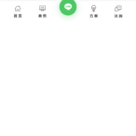
首頁
案例
方案
洽詢
網頁設計服務
網頁設計案例
優惠方案
愛貝斯網頁設計公司，提供台北、台中、台南、高雄等全省專業
SEO經營指南
網站設計服務，協助各類產業建置網站。
高顏值視覺設計、專業的團隊從網站洽詢、規劃、視覺設計、後
網站知識專欄
台程式、網址、主機管理、SEO優化、網站資安，愛貝斯都能幫
您搞定!
認識我們
取得報價
網頁設計服務
網頁設計焦點課題