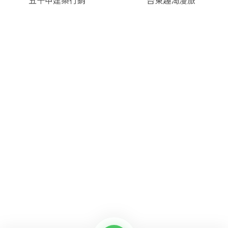
五十甲建築行銷
台東趣淘漫旅