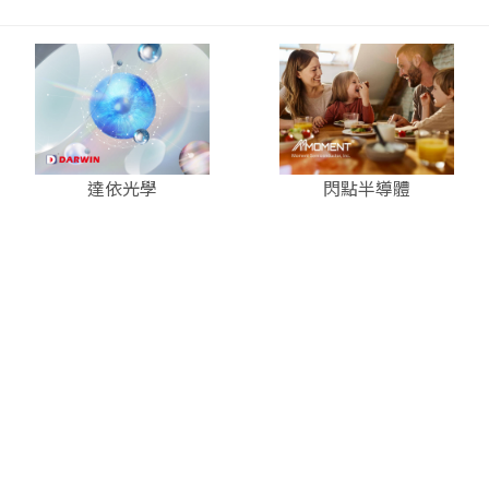
達依光學
閃點半導體