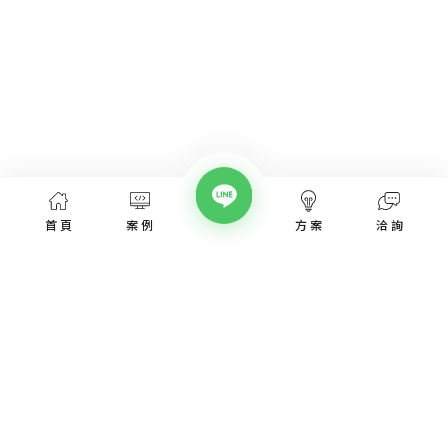
首頁
案例
方案
洽詢
網頁設計服務
網頁設計案例
優惠方案
愛貝斯網頁設計公司，提供台北、台中、台南、高雄等全省專業
SEO經營指南
網站設計服務，協助各類產業建置網站。