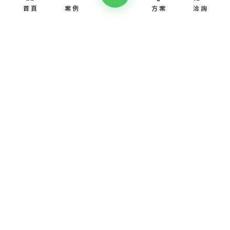
首頁
案例
方案
洽詢
網頁設計服務
網頁設計案例
優惠方案
愛貝斯網頁設計公司，提供台北、台中、台南、高雄等全省專業
SEO經營指南
網站設計服務，協助各類產業建置網站。
高顏值視覺設計、專業的團隊從網站洽詢、規劃、視覺設計、後
網站知識專欄
台程式、網址、主機管理、SEO優化、網站資安，愛貝斯都能幫
您搞定!
認識我們
取得報價
網頁設計服務
網頁設計焦點課題
飯店民宿網站設計
SEO經營知識懶人包