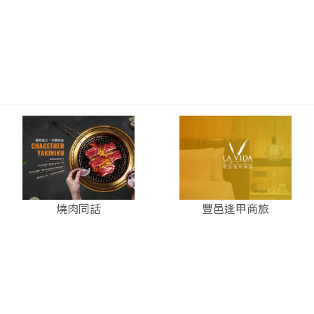
燒肉同話
豐邑逢甲商旅