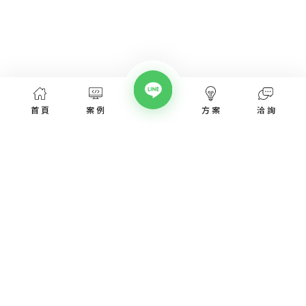
首頁
案例
方案
洽詢
網頁設計服務
網頁設計案例
優惠方案
愛貝斯網頁設計公司，提供台北、台中、台南、高雄等全省專業
SEO經營指南
網站設計服務，協助各類產業建置網站。
高顏值視覺設計、專業的團隊從網站洽詢、規劃、視覺設計、後
網站知識專欄
台程式、網址、主機管理、SEO優化、網站資安，愛貝斯都能幫