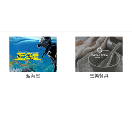
藍海屋
嘉美餐具