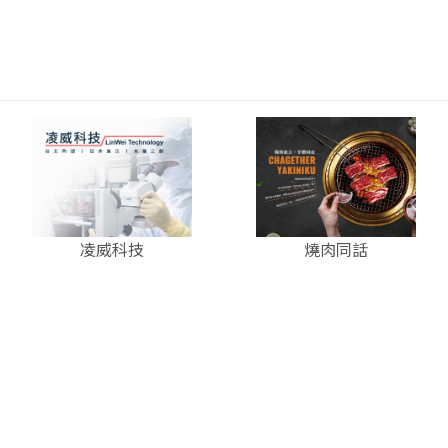
凌威科技
燒肉同話