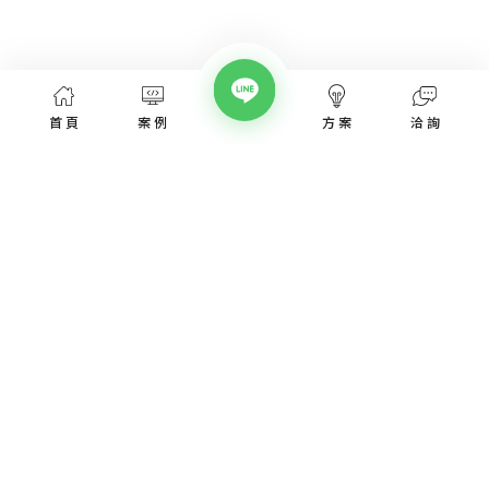
首頁
案例
方案
洽詢
網頁設計服務
網頁設計案例
優惠方案
愛貝斯網頁設計公司，提供台北、台中、台南、高雄等全省專業
SEO經營指南
網站設計服務，協助各類產業建置網站。
高顏值視覺設計、專業的團隊從網站洽詢、規劃、視覺設計、後
網站知識專欄
台程式、網址、主機管理、SEO優化、網站資安，愛貝斯都能幫
您搞定!
認識我們