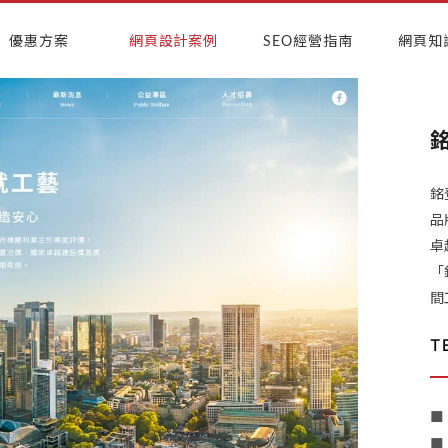
優惠方案
網頁設計案例
SEO經營指南
網頁知
銘
品
卓
「
間
T
■
■