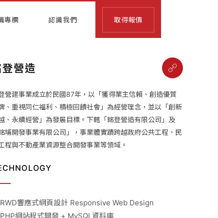
識專欄
認識我們
取得報價
銘登營造
登營建事業成立於民國87年，以「獲得業主信賴、創造優質
牌、重視同仁福利、積極回饋社會」為經營理念，並以「創新
越、永續經營」為發展目標。下轄「銘登營造有限公司」及
銘埔開發事業有限公司」，事業體實蹟跨越政府公共工程、民
工程與不動產業資源整合開發事業等領域。
ECHNOLOGY
 RWD響應式網頁設計 Responsive Web Design
 PHP網站程式開發 + MySQL資料庫