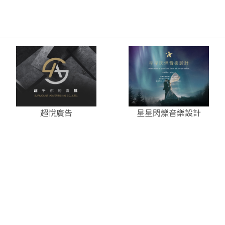
超悅廣告
星星閃爍音樂設計