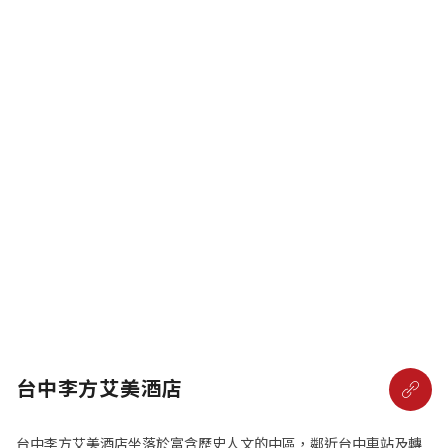
台中李方艾美酒店
台中李方艾美酒店坐落於富含歷史人文的中區，鄰近台中車站及轉