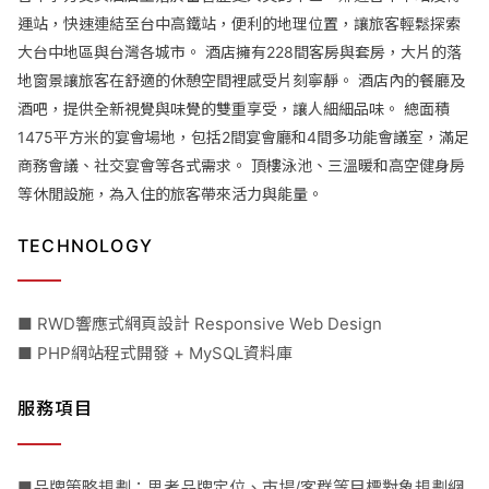
運站，快速連結至台中高鐵站，便利的地理位置，讓旅客輕鬆探索
大台中地區與台灣各城市。 酒店擁有228間客房與套房，大片的落
地窗景讓旅客在舒適的休憩空間裡感受片刻寧靜。 酒店內的餐廳及
酒吧，提供全新視覺與味覺的雙重享受，讓人細細品味。 總面積
1475平方米的宴會場地，包括2間宴會廳和4間多功能會議室，滿足
商務會議、社交宴會等各式需求。 頂樓泳池、三溫暖和高空健身房
等休閒設施，為入住的旅客帶來活力與能量。
TECHNOLOGY
■ RWD響應式網頁設計 Responsive Web Design
■ PHP網站程式開發 + MySQL資料庫
服務項目
■品牌策略規劃：思考品牌定位、市場/客群等目標對象規劃網