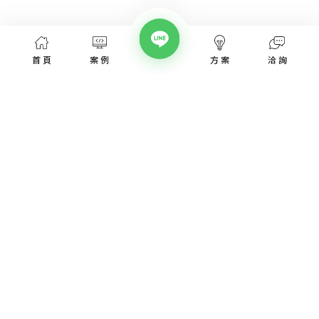
首頁
案例
方案
洽詢
網頁設計服務
網頁設計案例
優惠方案
愛貝斯網頁設計公司，提供台北、台中、台南、高雄等全省專業
SEO經營指南
網站設計服務，協助各類產業建置網站。
高顏值視覺設計、專業的團隊從網站洽詢、規劃、視覺設計、後
網站知識專欄
台程式、網址、主機管理、SEO優化、網站資安，愛貝斯都能幫
您搞定!
認識我們
取得報價