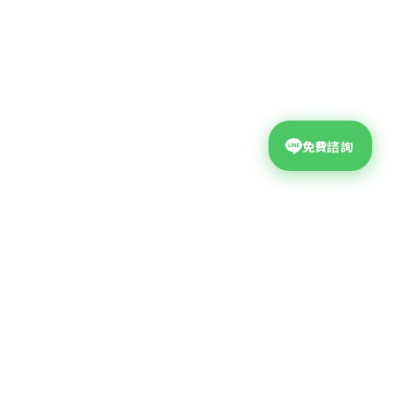
免費諮詢
台中網頁設計公司
公司地址
台中市西屯區大墩二十街99號4F
04-2310-9678
?
聯絡電話