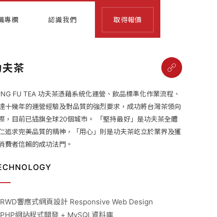
識專欄
認識我們
取得報價
功夫茶
UNG FU TEA 功夫茶憑藉系統化運營、飲品標準化作業流程、
達十幾年的運營經驗及對品質的強烈要求，成功將台灣茶領向
際，目前已插旗全球20個城市。 「堅持最好」是功夫茶全體
仁追求完美品質的精神，「用心」則是功夫茶屹立於業界及獲
消費者信賴的成功法門。
ECHNOLOGY
 RWD響應式網頁設計 Responsive Web Design
 PHP網站程式開發 + MySQL資料庫