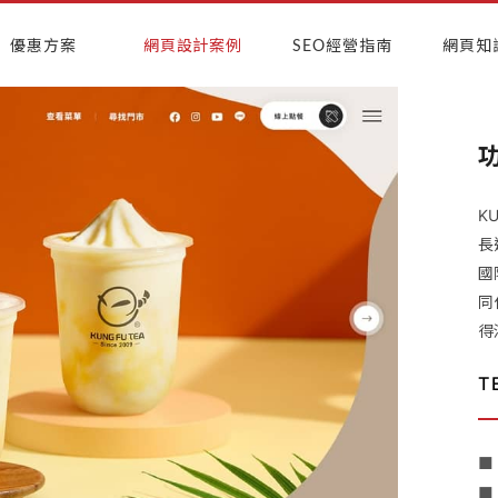
優惠方案
網頁設計案例
SEO經營指南
網頁知
K
長
國
同
得
T
■
■