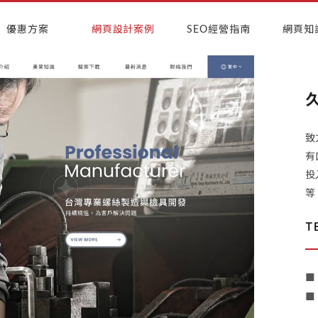
優惠方案
網頁設計案例
SEO經營指南
網頁知
致
有
投
等
T
■
■