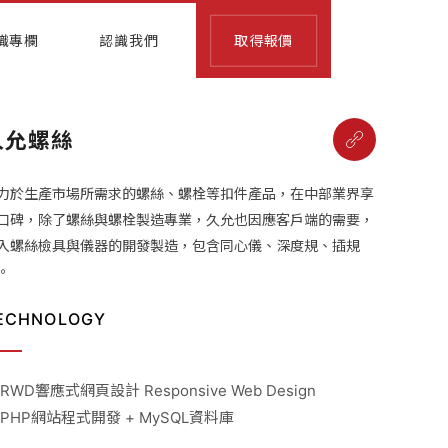
識專欄
認識我們
取得報價
久允螺絲
力於生產市場所需求的螺絲、螺栓等扣件產品，在中部業界享
口碑，除了螺絲與螺栓製造專業，久允也因應客戶端的需要，
入螺絲檢具與儀器的開發製造，包含同心儀、深度規、插規
。
ECHNOLOGY
 RWD響應式網頁設計 Responsive Web Design
 PHP網站程式開發 + MySQL資料庫