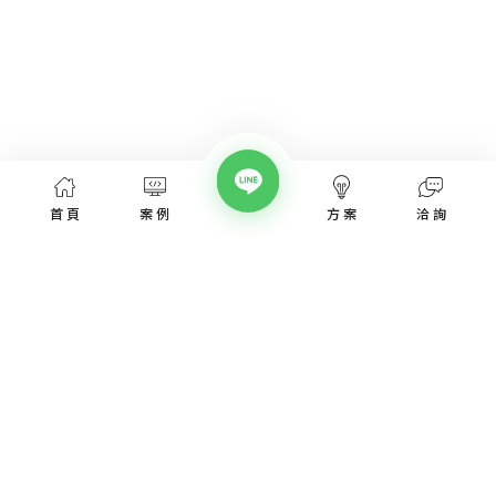
首頁
案例
方案
洽詢
網頁設計服務
網頁設計案例
優惠方案
愛貝斯網頁設計公司，提供台北、台中、台南、高雄等全省專業
SEO經營指南
網站設計服務，協助各類產業建置網站。
高顏值視覺設計、專業的團隊從網站洽詢、規劃、視覺設計、後