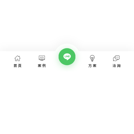
首頁
案例
方案
洽詢
網頁設計服務
網頁設計案例
優惠方案
愛貝斯網頁設計公司，提供台北、台中、台南、高雄等全省專業
SEO經營指南
網站設計服務，協助各類產業建置網站。