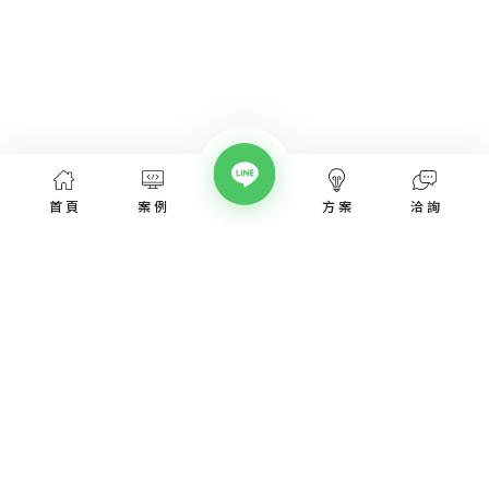
首頁
案例
方案
洽詢
網頁設計服務
網頁設計案例
優惠方案
愛貝斯網頁設計公司，提供台北、台中、台南、高雄等全省專業
SEO經營指南
網站設計服務，協助各類產業建置網站。
高顏值視覺設計、專業的團隊從網站洽詢、規劃、視覺設計、後
網站知識專欄