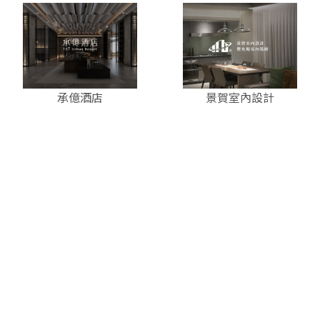
承億酒店
景賀室內設計