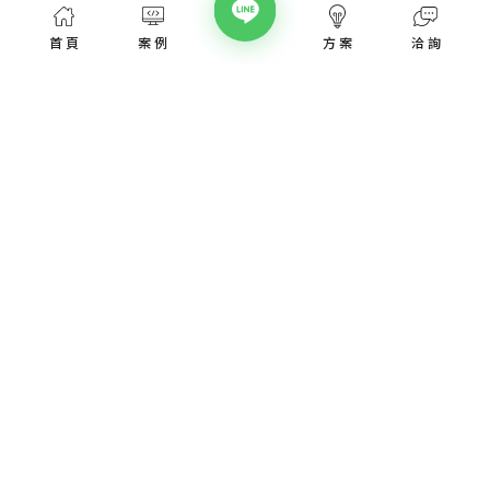
首頁
案例
方案
洽詢
網頁設計服務
網頁設計案例
優惠方案
愛貝斯網頁設計公司，提供台北、台中、台南、高雄等全省專業
SEO經營指南
網站設計服務，協助各類產業建置網站。
高顏值視覺設計、專業的團隊從網站洽詢、規劃、視覺設計、後
網站知識專欄
台程式、網址、主機管理、SEO優化、網站資安，愛貝斯都能幫
您搞定!
認識我們
取得報價
網頁設計服務
網頁設計焦點課題