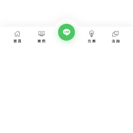
首頁
案例
方案
洽詢
網頁設計服務
網頁設計案例
優惠方案
愛貝斯網頁設計公司，提供台北、台中、台南、高雄等全省專業
SEO經營指南
網站設計服務，協助各類產業建置網站。
高顏值視覺設計、專業的團隊從網站洽詢、規劃、視覺設計、後
網站知識專欄
台程式、網址、主機管理、SEO優化、網站資安，愛貝斯都能幫
您搞定!
認識我們