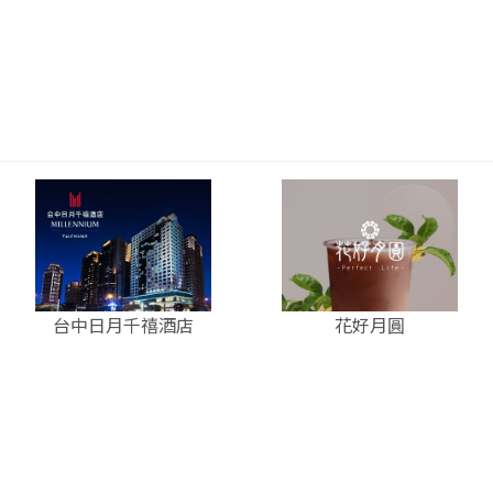
台中日月千禧酒店
花好月圓