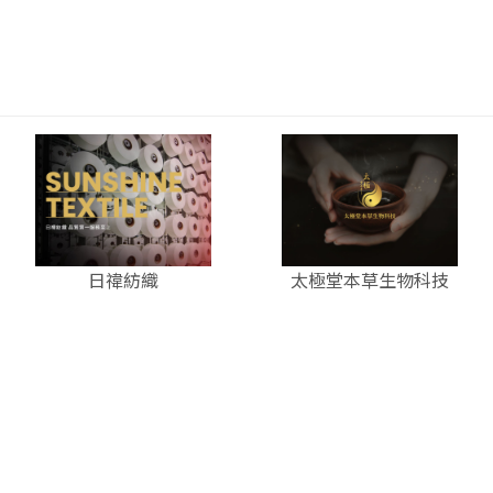
日禕紡織
太極堂本草生物科技