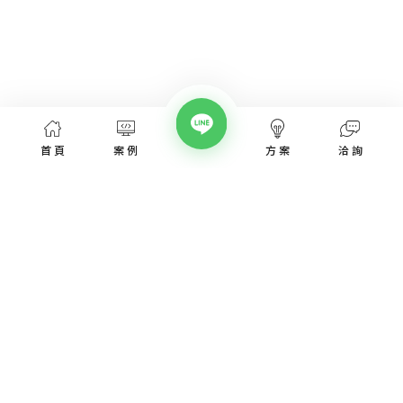
首頁
案例
方案
洽詢
網頁設計服務
網頁設計案例
優惠方案
愛貝斯網頁設計公司，提供台北、台中、台南、高雄等全省專業
SEO經營指南
網站設計服務，協助各類產業建置網站。
高顏值視覺設計、專業的團隊從網站洽詢、規劃、視覺設計、後
網站知識專欄
台程式、網址、主機管理、SEO優化、網站資安，愛貝斯都能幫