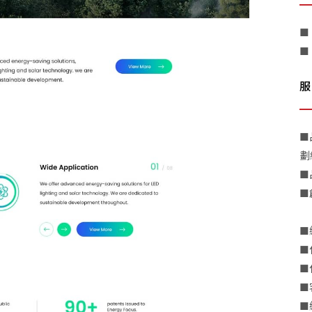
■
■
服
■
劃
■
■
■
■
■
■
■