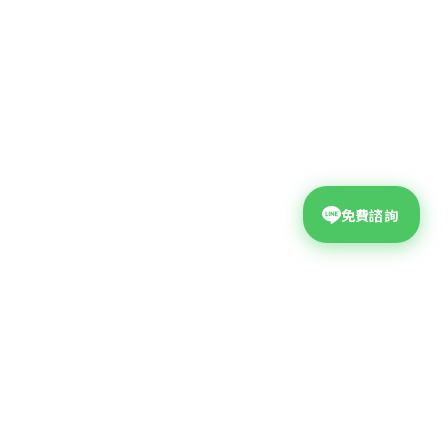
免費諮詢
台中網頁設計公司
公司地址
台中市西屯區大墩二十街99號4F
04-2310-9678
?
聯絡電話