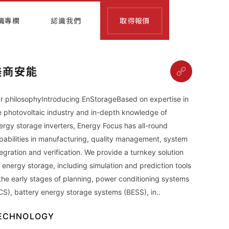
識專欄
認識我們
取得報價
美商安能
r philosophyIntroducing EnStorageBased on expertise in
e photovoltaic industry and in-depth knowledge of
ergy storage inverters, Energy Focus has all-round
pabilities in manufacturing, quality management, system
tegration and verification. We provide a turnkey solution
r energy storage, including simulation and prediction tools
 the early stages of planning, power conditioning systems
CS), battery energy storage systems (BESS), in..
ECHNOLOGY