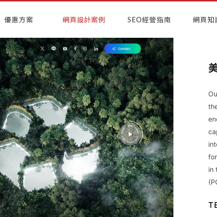
優惠方案
網頁設計案例
SEO經營指南
網頁知
Ou
th
en
ca
in
fo
in
(P
T