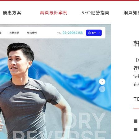
優惠方案
網頁設計案例
SEO經營指南
網頁知
【
裡
快
布
T
■
■