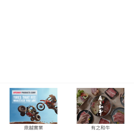
鼎越實業
有之和牛