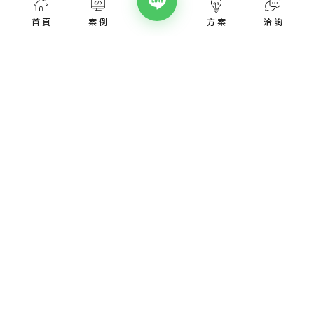
首頁
案例
方案
洽詢
網頁設計服務
網頁設計案例
優惠方案
愛貝斯網頁設計公司，提供台北、台中、台南、高雄等全省專業
SEO經營指南
網站設計服務，協助各類產業建置網站。
高顏值視覺設計、專業的團隊從網站洽詢、規劃、視覺設計、後
網站知識專欄
台程式、網址、主機管理、SEO優化、網站資安，愛貝斯都能幫
您搞定!
認識我們
取得報價
網頁設計服務
網頁設計焦點課題
飯店民宿網站設計
SEO經營知識懶人包