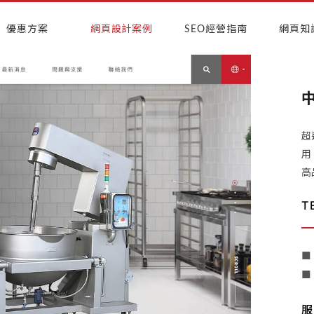
優惠方案
網頁設計案例
SEO經營指南
網頁知
超
用
高
T
■
■
服