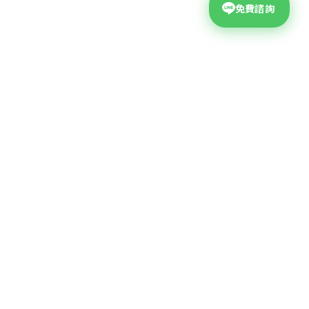
免費諮詢
台中網頁設計公司
公司地址
台中市西屯區大墩二十街99號4F
04-2310-9678
?
聯絡電話
客服諮詢信箱
info+service@ibest.tw
業務洽詢信箱