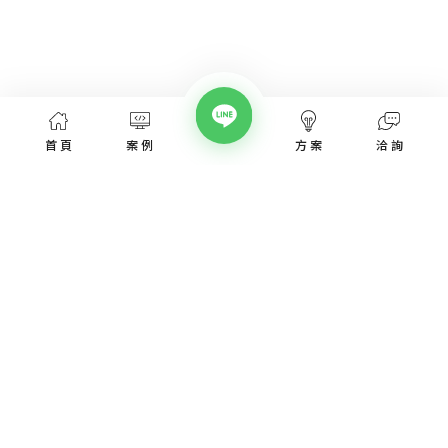
首頁
案例
方案
洽詢
網頁設計服務
網頁設計案例
優惠方案
愛貝斯網頁設計公司，提供台北、台中、台南、高雄等全省專業
SEO經營指南
網站設計服務，協助各類產業建置網站。
高顏值視覺設計、專業的團隊從網站洽詢、規劃、視覺設計、後
網站知識專欄
台程式、網址、主機管理、SEO優化、網站資安，愛貝斯都能幫
您搞定!