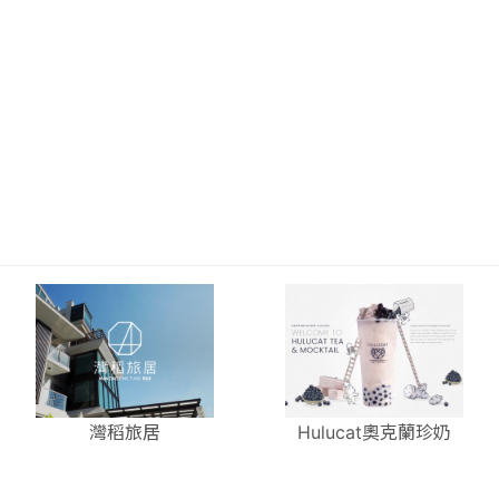
灣稻旅居
Hulucat奧克蘭珍奶