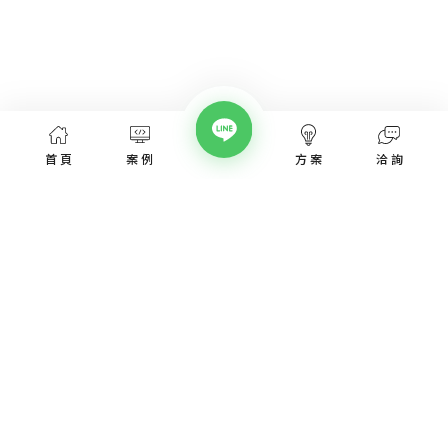
首頁
案例
方案
洽詢
網頁設計服務
網頁設計案例
優惠方案
愛貝斯網頁設計公司，提供台北、台中、台南、高雄等全省專業
SEO經營指南
網站設計服務，協助各類產業建置網站。
高顏值視覺設計、專業的團隊從網站洽詢、規劃、視覺設計、後
網站知識專欄
台程式、網址、主機管理、SEO優化、網站資安，愛貝斯都能幫